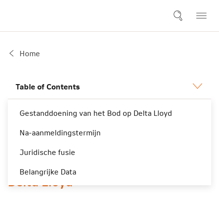
Home
Table of Contents
Gestanddoening van het Bod op Delta Lloyd
Overnamebod van NN Group
Na-aanmeldingstermijn
op Delta Lloyd
Juridische fusie
Gestanddoening van het Bod op
Belangrijke Data
Delta Lloyd