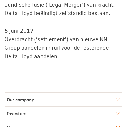
Juridische fusie (‘Legal Merger’) van kracht.
Delta Lloyd beëindigt zelfstandig bestaan.
5 juni 2017
Overdracht (‘settlement’) van nieuwe NN
Group aandelen in ruil voor de resterende
Delta Lloyd aandelen.
Our company
Who we are
Investors
Our history
Financial results